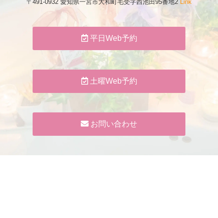
〒491-0932 愛知県一宮市大和町毛受字西池田95番地2
Link
平日Web予約
土曜Web予約
お問い合わせ