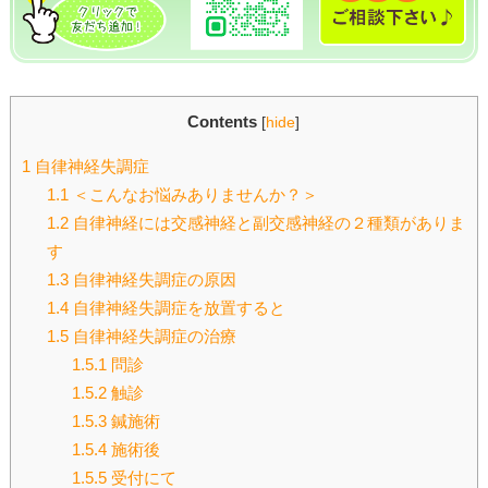
Contents
[
hide
]
1
自律神経失調症
1.1
＜こんなお悩みありませんか？＞
1.2
自律神経には交感神経と副交感神経の２種類がありま
す
1.3
自律神経失調症の原因
1.4
自律神経失調症を放置すると
1.5
自律神経失調症の治療
1.5.1
問診
1.5.2
触診
1.5.3
鍼施術
1.5.4
施術後
1.5.5
受付にて