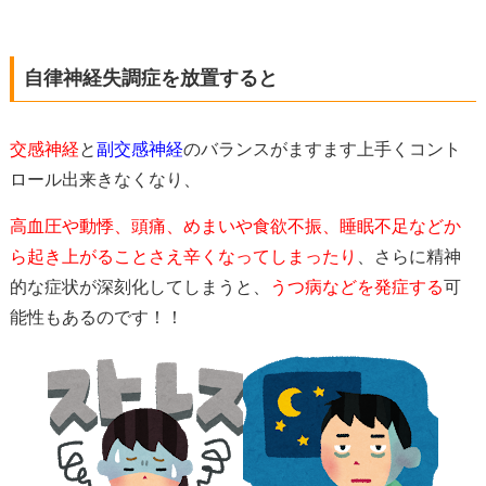
自律神経失調症を放置すると
交感神経
と
副交感神経
のバランスがますます上手くコント
ロール出来きなくなり、
高血圧や動悸、頭痛、めまいや食欲不振、睡眠不足などか
ら起き上がることさえ辛くなってしまったり
、さらに精神
的な症状が深刻化してしまうと、
うつ病などを発症する
可
能性もあるのです！！