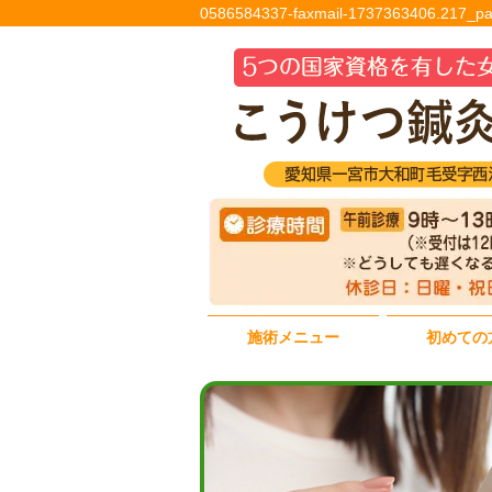
0586584337-faxmail-173736340
施術メニュー
初めての