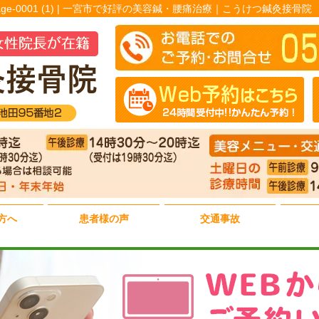
6.217_page-0001 (1) | 一宮市で好評の美容鍼・腰痛治療｜こうけつ鍼灸接骨院
方へ
患者様の声
交通事故